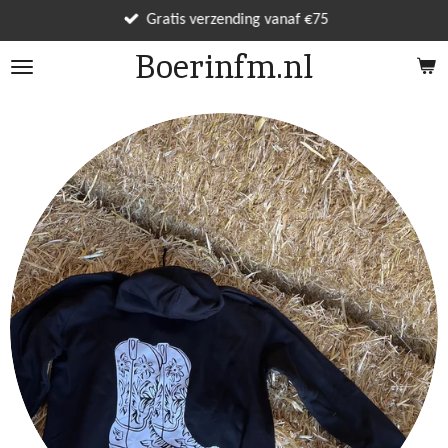
Ga
Gratis verzending vanaf €75
direct
Boerinfm.nl
naar
de
hoofdinhoud