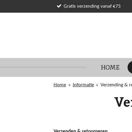
Ga
Gratis verzending vanaf €75
direct
naar
de
hoofdinhoud
HOME
Home
»
Informatie
»
Verzending & r
Ve
Verzenden & retourneren