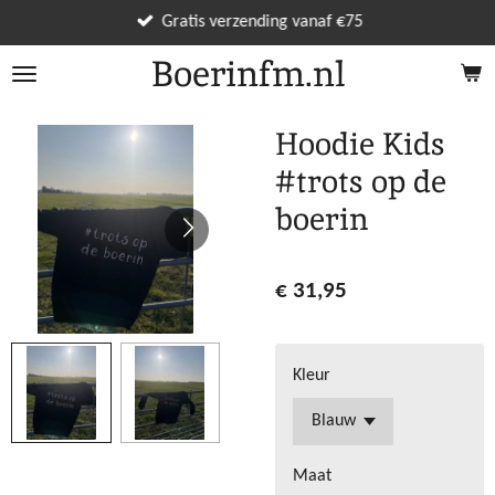
Ga
Gratis verzending vanaf €75
direct
Boerinfm.nl
naar
de
hoofdinhoud
Hoodie Kids
#trots op de
boerin
€ 31,95
Kleur
Maat