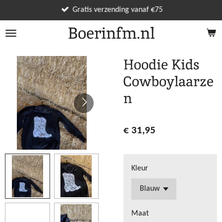
Ga
Gratis verzending vanaf €75
direct
Boerinfm.nl
naar
de
hoofdinhoud
Hoodie Kids
Cowboylaarze
n
€ 31,95
Kleur
Maat