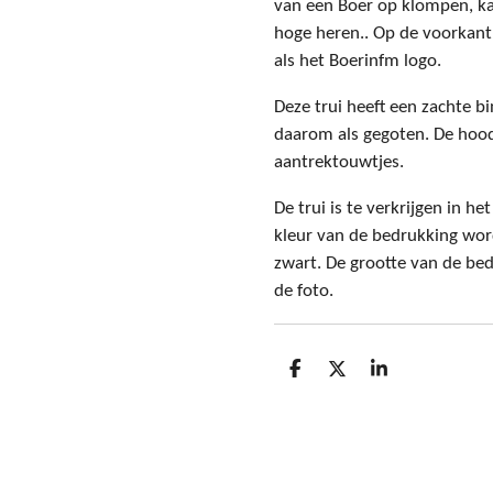
van een Boer op klompen, ka
hoge heren.. Op de voorkant 
als het Boerinfm logo.
Deze trui heeft een zachte 
daarom als gegoten. De hood
aantrektouwtjes.
De trui is te verkrijgen in he
kleur van de bedrukking word
zwart. De grootte van de bed
de foto.
D
D
S
e
e
h
l
e
a
e
l
r
n
e