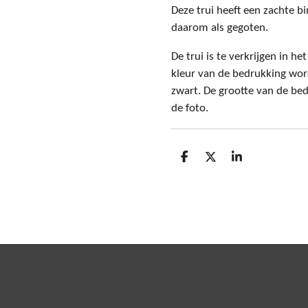
Deze trui heeft een zachte 
daarom als gegoten.
De trui is te verkrijgen in he
kleur van de bedrukking word
zwart. De grootte van de bed
de foto.
D
D
S
e
e
h
l
e
a
e
l
r
n
e