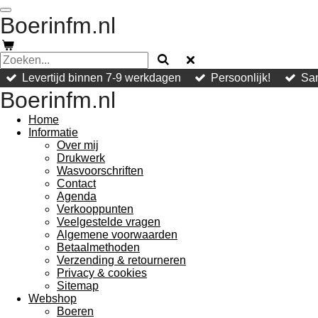
Ga
Boerinfm.nl
direct
naar
de
hoofdinhoud
Levertijd binnen 7-9 werkdagen
Persoonlijk!
Sam
Boerinfm.nl
Home
Informatie
Over mij
Drukwerk
Wasvoorschriften
Contact
Agenda
Verkooppunten
Veelgestelde vragen
Algemene voorwaarden
Betaalmethoden
Verzending & retourneren
Privacy & cookies
Sitemap
Webshop
Boeren