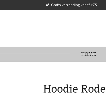
Ga
Gratis verzending vanaf €75
direct
naar
de
hoofdinhoud
HOME
Hoodie Rode